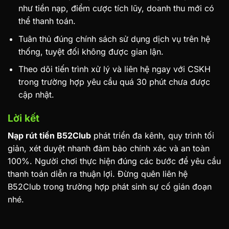
như tiền nạp, điểm cược tích lũy, doanh thu mới có
thể thanh toán.
Tuân thủ đúng chính sách sử dụng dịch vụ trên hệ
thống, tuyệt đối không được gian lận.
Theo dõi tiến trình xử lý và liên hệ ngay với CSKH
trong trường hợp yêu cầu quá 30 phút chưa được
cập nhật.
Lời kết
Nạp rút tiền B52Club
phát triển đa kênh, quy trình tối
giản, xét duyệt nhanh đảm bảo chính xác và an toàn
100%. Người chơi thực hiện đúng các bước để yêu cầu
thanh toán diễn ra thuận lợi. Đừng quên liên hệ
B52Club trong trường hợp phát sinh sự cố gián đoạn
nhé.