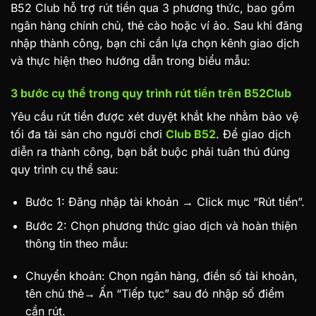
B52 Club hỗ trợ rút tiền qua 3 phương thức, bao gồm
ngân hàng chính chủ, thẻ cào hoặc ví ảo. Sau khi đăng
nhập thành công, bạn chỉ cần lựa chọn kênh giao dịch
và thực hiện theo hướng dẫn trong biểu mẫu:
3 bước cụ thể trong quy trình rút tiền trên B52Club
Yêu cầu rút tiền được xét duyệt khắt khe nhằm bảo vệ
tối đa tài sản cho người chơi
Club B52
. Để giao dịch
diễn ra thành công, bạn bắt buộc phải tuân thủ đúng
quy trình cụ thể sau:
Bước 1: Đăng nhập tài khoản → Click mục “Rút tiền”.
Bước 2: Chọn phương thức giao dịch và hoàn thiện
thông tin theo mẫu:
Chuyển khoản: Chọn ngân hàng, điền số tài khoản,
tên chủ thẻ→ Ấn “Tiếp tục” sau đó nhập số điểm
cần rút.