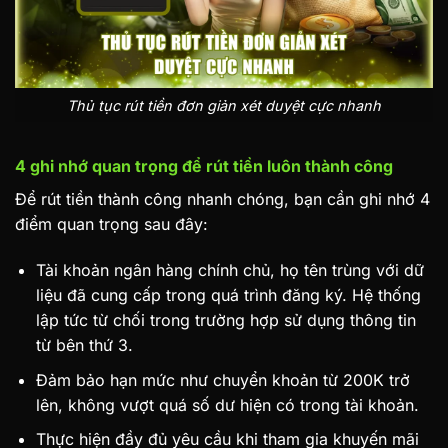
Thủ tục rút tiền đơn giản xét duyệt cực nhanh
4 ghi nhớ quan trọng để rút tiền luôn thành công
Để rút tiền thành công nhanh chóng, bạn cần ghi nhớ 4
điểm quan trọng sau đây:
Tài khoản ngân hàng chính chủ, họ tên trùng với dữ
liệu đã cung cấp trong quá trình đăng ký. Hệ thống
lập tức từ chối trong trường hợp sử dụng thông tin
từ bên thứ 3.
Đảm bảo hạn mức như chuyển khoản từ 200K trở
lên, không vượt quá số dư hiện có trong tài khoản.
Thực hiện đầy đủ yêu cầu khi tham gia khuyến mãi